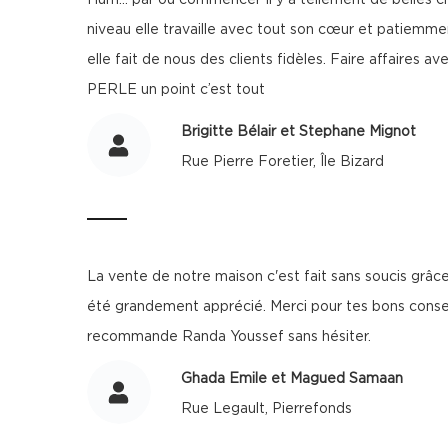
Hum... par où commencer Il y a tellement de belles cho
niveau elle travaille avec tout son cœur et patiemment
elle fait de nous des clients fidèles. Faire affaire
PERLE un point c’est tout
Brigitte Bélair et Stephane Mignot
Rue Pierre Foretier, Île Bizard
La vente de notre maison c'est fait sans soucis grâce 
été grandement apprécié. Merci pour tes bons conseils
recommande Randa Youssef sans hésiter.
Ghada Emile et Magued Samaan
Rue Legault, Pierrefonds