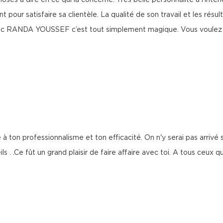
ses à dire en ce qui la concerne. Très belle personnalité à l’intér
 pour satisfaire sa clientèle. La qualité de son travail et les rés
s avec RANDA YOUSSEF c’est tout simplement magique. Vous voulez d
à ton professionnalisme et ton efficacité. On n'y serai pas arrivé s
 . .Ce fût un grand plaisir de faire affaire avec toi. A tous ceux 